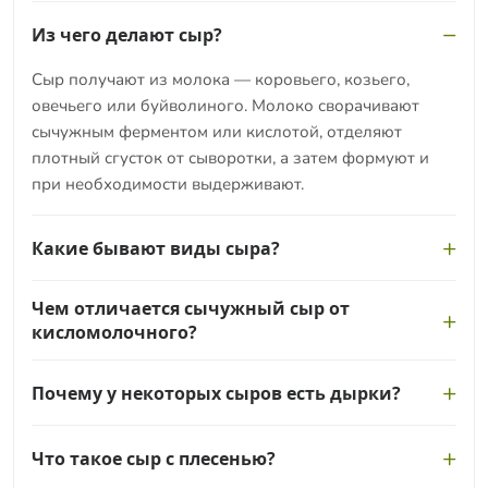
Из чего делают сыр?
Сыр получают из молока — коровьего, козьего,
овечьего или буйволиного. Молоко сворачивают
сычужным ферментом или кислотой, отделяют
плотный сгусток от сыворотки, а затем формуют и
при необходимости выдерживают.
Какие бывают виды сыра?
Сыры делят на твёрдые и полутвёрдые, мягкие,
Чем отличается сычужный сыр от
рассольные, плавленые и сыры с плесенью. Они
кисломолочного?
различаются влажностью, сроком созревания и
технологией: от свежих мягких до выдержанных
Сычужный сыр сворачивают специальным
Почему у некоторых сыров есть дырки?
твёрдых сортов.
ферментом, благодаря чему получается плотный
сгусток для выдержанных сортов. Кисломолочный
Глазки в сырах вроде маасдама образуют особые
створаживают кислотой или закваской — так делают
Что такое сыр с плесенью?
бактерии, которые при созревании выделяют
творог и многие свежие мягкие сыры.