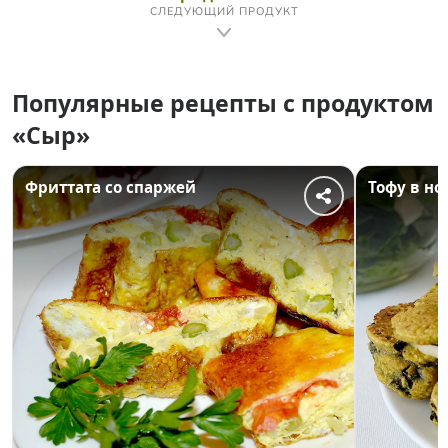
СЛЕДУЮЩИЙ ПРОДУКТ
Популярные рецепты с продуктом
«Сыр»
Фриттата со спаржей
Тофу в но