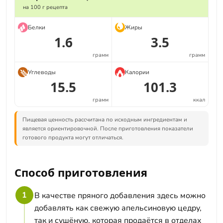
на 100 г рецепта
Белки
Жиры
1.6
3.5
грамм
грамм
Углеводы
Калории
15.5
101.3
грамм
ккал
Пищевая ценность рассчитана по исходным ингредиентам и
является ориентировочной. После приготовления показатели
готового продукта могут отличаться.
Способ приготовления
1
В качестве пряного добавления здесь можно
добавлять как свежую апельсиновую цедру,
так и сушёную, которая продаётся в отделах