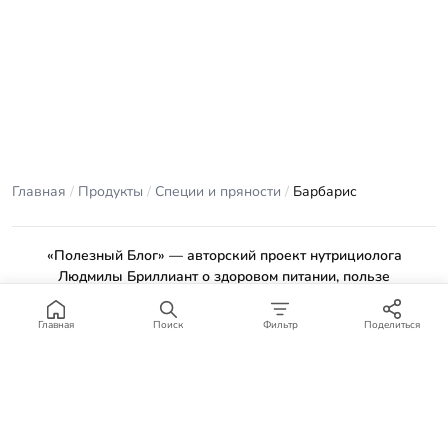
Главная
/
Продукты
/
Специи и пряности
/
Барбарис
«Полезный Блог» — авторский проект нутрициолога
Людмилы Бриллиант о здоровом питании, пользе
продуктов и проверенных рецептах.
Материалы сайта носят ознакомительный характер и не
Главная
Поиск
Фильтр
Поделиться
заменяют консультацию врача или профильного специалиста.
Отказ от ответственности
.
© 2012–2026 Полезный Блог. Все права защищены.