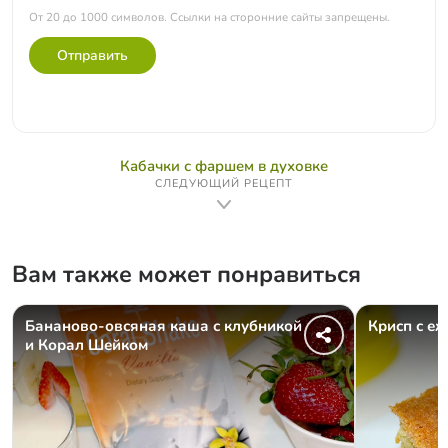
От 20 до 1000 символов. Ссылки на сторонние сайты запрещены.
Отправить
Кабачки с фаршем в духовке
СЛЕДУЮЩИЙ РЕЦЕПТ
Вам также может понравиться
Бананово-овсяная каша с клубникой
Крисп с е
и Корал Шейком