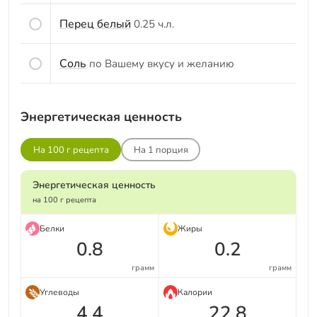
Перец белый
0.25 ч.л.
Соль
по Вашему вкусу и желанию
Энергетическая ценность
На 100 г рецепта
На
1
порция
Энергетическая ценность
на 100 г рецепта
Белки
Жиры
0.8
0.2
грамм
грамм
Углеводы
Калории
4.4
22.8