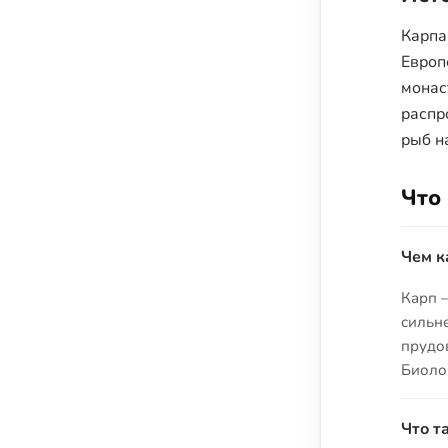
Карпа
Европ
монас
распр
рыб н
Что 
Чем к
Карп 
сильне
прудов
Биолог
Что т