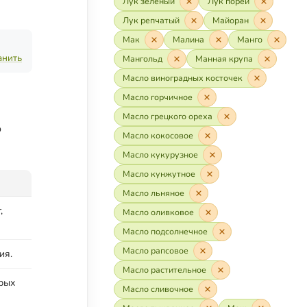
Лук зелёный
Лук порей
Лук репчатый
Майоран
Мак
Малина
Манго
анить
Мангольд
Манная крупа
Масло виноградных косточек
Масло горчичное
Масло грецкого ореха
о
Масло кокосовое
Масло кукурузное
Масло кунжутное
Масло льняное
,
Масло оливковое
Масло подсолнечное
Масло рапсовое
ия.
Масло растительное
рых
Масло сливочное