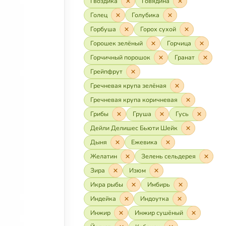
Гвоздика
Говядина
Голец
Голубика
Горбуша
Горох сухой
Горошек зелёный
Горчица
Горчичный порошок
Гранат
Грейпфрут
Гречневая крупа зелёная
Гречневая крупа коричневая
Грибы
Груша
Гусь
Дейли Делишес Бьюти Шейк
Дыня
Ежевика
Желатин
Зелень сельдерея
Зира
Изюм
Икра рыбы
Имбирь
Индейка
Индоутка
Инжир
Инжир сушёный