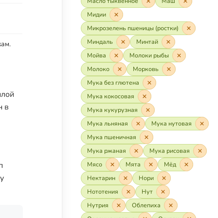
Масло тыквенное
Маш
Мидии
Микрозелень пшеницы (ростки)
Миндаль
Минтай
ам.
Мойва
Молоки рыбы
Молоко
Морковь
Мука без глютена
плой
Мука кокосовая
н в
Мука кукурузная
Мука льняная
Мука нутовая
Мука пшеничная
Мука ржаная
Мука рисовая
п
Мясо
Мята
Мёд
у
Нектарин
Нори
Нототения
Нут
Нутрия
Облепиха