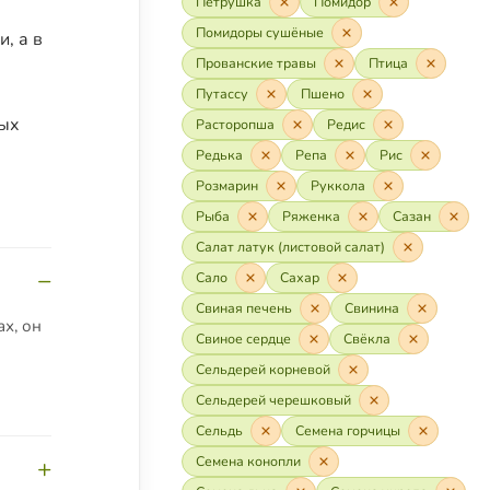
Петрушка
Помидор
Помидоры сушёные
, а в
Прованские травы
Птица
Путассу
Пшено
мых
Расторопша
Редис
Редька
Репа
Рис
Розмарин
Руккола
Рыба
Ряженка
Сазан
Салат латук (листовой салат)
Сало
Сахар
Свиная печень
Свинина
х, он
Свиное сердце
Свёкла
Сельдерей корневой
Сельдерей черешковый
Сельдь
Семена горчицы
Семена конопли