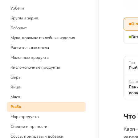
Детское меню
Урбечи
Рецепты без глютена
Крупы и зёрна
О 
Рецепты с блендером
Бобовые
Рецепты с дегидратором
Ви
Мука, крахмал и хлебные изделия
Растительные масла
Молочные продукты
Тип
Кисломолочные продукты
Рыб
Сыры
Где 
Реки
Яйца
хоз
Мясо
Рыба
Что
Морепродукты
Специи и пряности
Карп 
Соусы, приправы и добавки
карпо