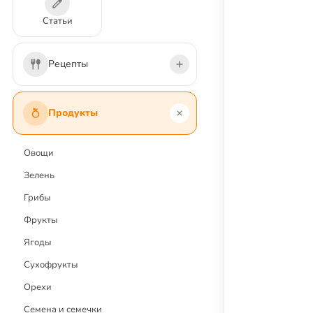
Статьи
Рецепты
Первые блюда
Продукты
Вторые блюда
Салаты
Овощи
Напитки и коктейли
Зелень
Соусы и заправки
Грибы
Закуски
Фрукты
Десерты и сладости
Ягоды
Выпечка
Сухофрукты
Заготовки
Орехи
Постные блюда
Семена и семечки