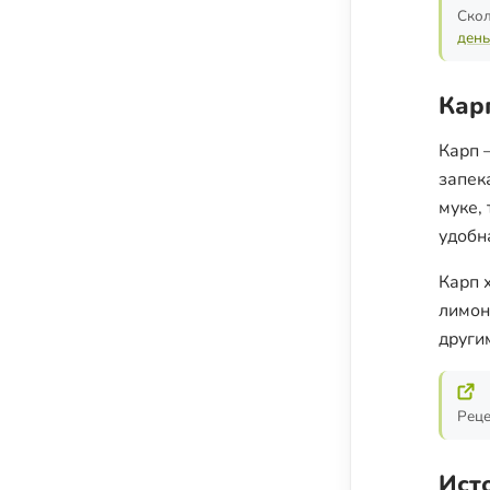
Скол
день
Кар
Карп 
запек
муке,
удобн
Карп 
лимон
други
Реце
Ист