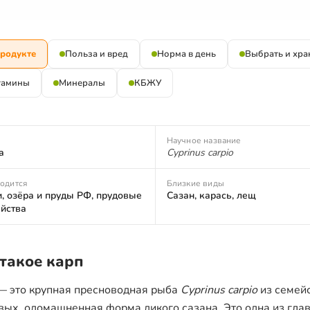
продукте
Польза и вред
Норма в день
Выбрать и хра
тамины
Минералы
КБЖУ
Научное название
а
Cyprinus carpio
водится
Близкие виды
, озёра и пруды РФ, прудовые
Сазан, карась, лещ
яйства
 такое карп
— это крупная пресноводная рыба
Cyprinus carpio
из семей
вых, одомашненная форма дикого сазана. Это одна из гла