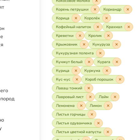
Кокосовое молоко
ят
Корень петрушки
Кориандр
Корица
Королёк
Кофейный напиток
Крахмал
он
Креветки
Кролик
ые
ся
Крыжовник
Кукуруза
Кукурузная полента
Кунжут белый
Курага
Курица
Куркума
Кус-кус
Кэроб порошок
Лаваш тонкий
него
Лавровый лист
Лайм
 пород
Лемонема
Лимон
Листья горчицы
но
Листья одуванчика
у
Листья цветной капусты