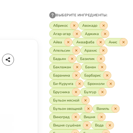
ВЫБЕРИТЕ ИНГРЕДИЕНТЫ:
Абрикос
Авокадо
Агар-агар
Аджика
Айва
Аквафаба
Анис
Апельсин
Арахис
Бадьян
Базилик
Баклажан
Банан
Баранина
Барбарис
Би-Курунга
Брокколи
Брусника
Булгур
Бульон мясной
Бульон овощной
Ваниль
Виноград
Вишня
Вишня сушёная
Вода