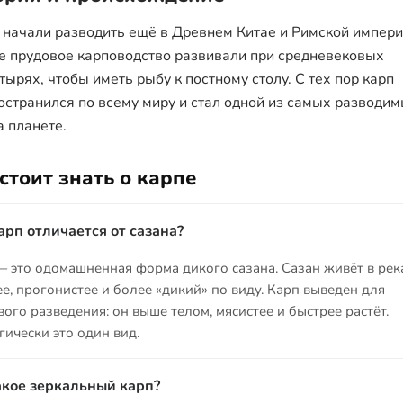
 начали разводить ещё в Древнем Китае и Римской империи
е прудовое карповодство развивали при средневековых
тырях, чтобы иметь рыбу к постному столу. С тех пор карп
остранился по всему миру и стал одной из самых разводи
а планете.
стоит знать о карпе
арп отличается от сазана?
— это одомашненная форма дикого сазана. Сазан живёт в река
е, прогонистее и более «дикий» по виду. Карп выведен для
ого разведения: он выше телом, мясистее и быстрее растёт.
ически это один вид.
акое зеркальный карп?