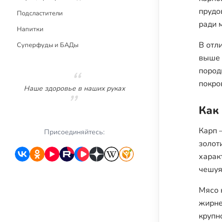
прудо
Подсластители
ради 
Напитки
В отл
Суперфуды и БАДы
выше 
пород
покро
Наше здоровье в наших руках
Как
Карп 
Присоединяйтесь:
золот
харак
чешуя
Мясо 
жирне
крупн