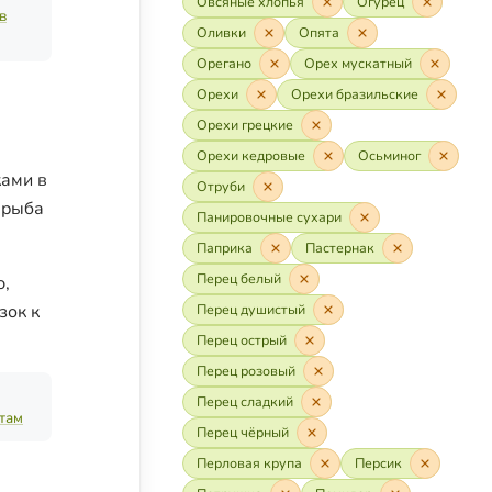
Овсяные хлопья
Огурец
в
Оливки
Опята
Орегано
Орех мускатный
Орехи
Орехи бразильские
Орехи грецкие
Орехи кедровые
Осьминог
ками в
Отруби
я рыба
Панировочные сухари
Паприка
Пастернак
Перец белый
ю,
зок к
Перец душистый
Перец острый
Перец розовый
Перец сладкий
птам
Перец чёрный
Перловая крупа
Персик