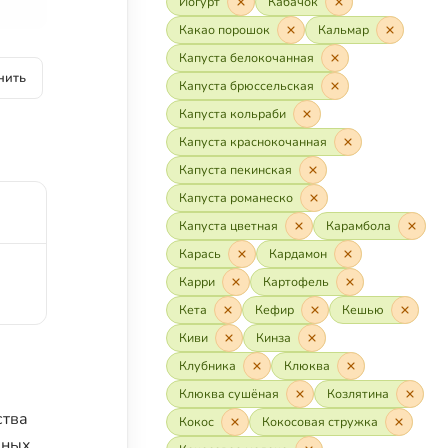
Йогурт
Кабачок
Какао порошок
Кальмар
Капуста белокочанная
нить
Капуста брюссельская
Капуста кольраби
Капуста краснокочанная
Капуста пекинская
Капуста романеско
Капуста цветная
Карамбола
Карась
Кардамон
Карри
Картофель
Кета
Кефир
Кешью
Киви
Кинза
Клубника
Клюква
Клюква сушёная
Козлятина
ства
Кокос
Кокосовая стружка
вных