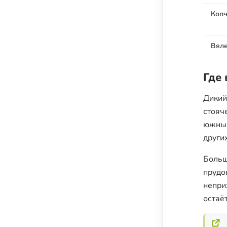
Коп
Вял
Где
Дикий
стояч
южных
других
Больш
прудо
непри
остаё