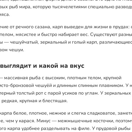
вых рыб мира, которую тысячелетиями специально развод
мяса.
ичие от речного сазана, карп выведен для жизни в прудах: 
телом, мясистее и быстро набирает вес. Существуют разн
ы — чешуйчатый, зеркальный и голый карп, различающие
вом чешуи.
 выглядит и какой на вкус
— массивная рыба с высоким, плотным телом, крупной
исто-бронзовой чешуёй и длинным спинным плавником. У 
терный толстый рот с парой усиков по углам. У зеркальных
 редкая, крупная и блестящая.
карпа белое, плотное, нежное и слегка сладковатое, замет
е, чем у карася. Минус — межмышечные косточки, поэтом
ого карпа удобнее разделывать на филе. У прудовой рыбы