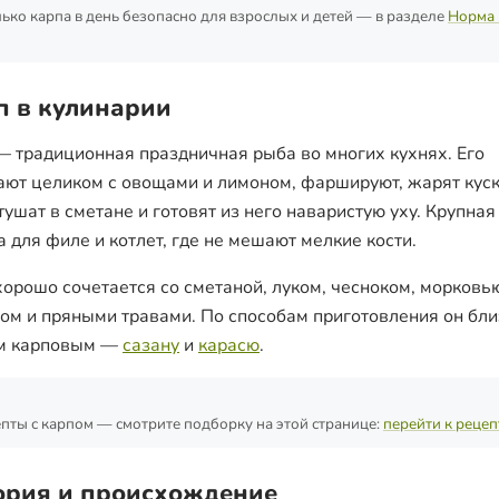
ько карпа в день безопасно для взрослых и детей — в разделе
Норма 
п в кулинарии
— традиционная праздничная рыба во многих кухнях. Его
ают целиком с овощами и лимоном, фаршируют, жарят кус
 тушат в сметане и готовят из него наваристую уху. Крупна
а для филе и котлет, где не мешают мелкие кости.
хорошо сочетается со сметаной, луком, чесноком, морковь
ом и пряными травами. По способам приготовления он бли
м карповым —
сазану
и
карасю
.
пты с карпом — смотрите подборку на этой странице:
перейти к реце
ория и происхождение