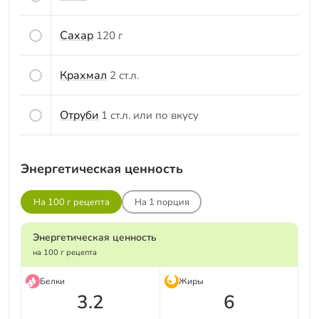
Сахар
120 г
Крахмал
2 ст.л.
Отруби
1 ст.л. или по вкусу
Энергетическая ценность
На 100 г рецепта
На
1
порция
Энергетическая ценность
на 100 г рецепта
Белки
Жиры
3.2
6