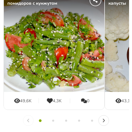
помидоров с кунжутом
капусты
49,6K
4,3K
0
43,1