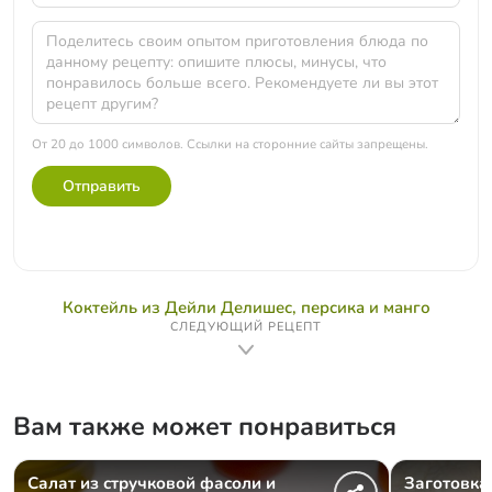
От 20 до 1000 символов. Ссылки на сторонние сайты запрещены.
Отправить
Коктейль из Дейли Делишес, персика и манго
СЛЕДУЮЩИЙ РЕЦЕПТ
Вам также может понравиться
Салат из стручковой фасоли и
Заготовка