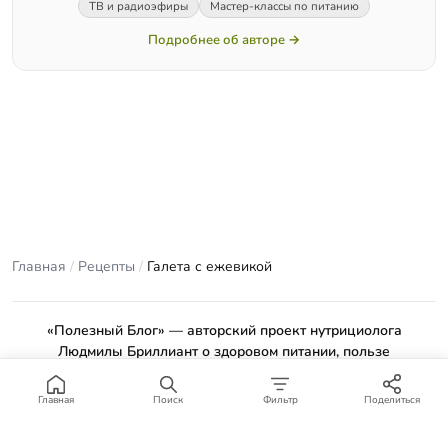
ТВ и радиоэфиры
Мастер-классы по питанию
Подробнее об авторе →
Главная
/
Рецепты
/
Галета с ежевикой
«Полезный Блог» — авторский проект нутрициолога
Людмилы Бриллиант о здоровом питании, пользе
продуктов и проверенных рецептах.
Материалы сайта носят ознакомительный характер и не
Главная
Поиск
Фильтр
Поделиться
заменяют консультацию врача или профильного специалиста.
Отказ от ответственности
.