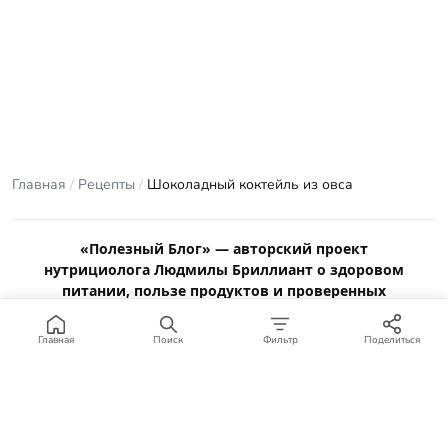
Главная
/
Рецепты
/
Шоколадный коктейль из овса
«Полезный Блог» — авторский проект
нутрициолога Людмилы Бриллиант о здоровом
питании, пользе продуктов и проверенных
рецептах.
Материалы сайта носят ознакомительный характер и не
Главная
Поиск
Фильтр
Поделиться
заменяют консультацию врача или профильного специалиста.
Отказ от ответственности
.
© 2012–2026 Полезный Блог. Все права защищены.