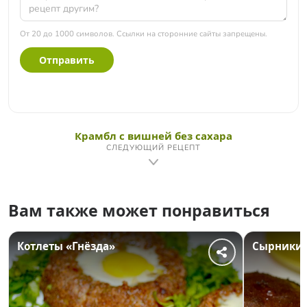
От 20 до 1000 символов. Ссылки на сторонние сайты запрещены.
Отправить
Крамбл с вишней без сахара
СЛЕДУЮЩИЙ РЕЦЕПТ
Вам также может понравиться
Котлеты «Гнёзда»
Cырники 