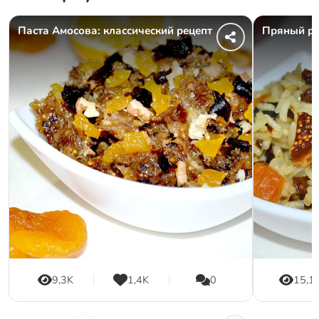
Паста Амосова: классический рецепт
Пряный ри
9,3K
1,4K
0
15,1