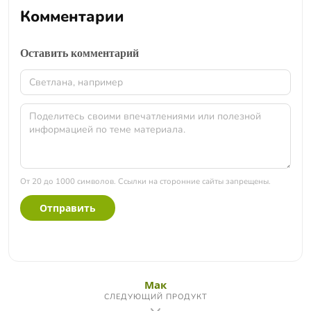
оттенками хвои, цитруса и камфоры. Именно
Комментарии
мягкость и цветочность отличают его запах от более
острого орегано.
Оставить комментарий
От 20 до 1000 символов. Ссылки на сторонние сайты запрещены.
Отправить
Мак
СЛЕДУЮЩИЙ ПРОДУКТ