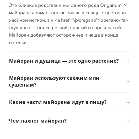
Это близкие родственники одного рода Origanum. У
майорана аромат тоньше, мягче и слаще, с цветочно-
хвойной ноткой, а у <a href="/p/oregano">орегано</a>
(душицы) — более резкий, пряный и горьковатый.
Майоран добавляют осторожнее и чаще в конце
готовки.
Майоран и душица — это одно растение?
Нет, но они очень близки. Душицей обычно
Майоран используют свежим или
называют орегано (Origanum vulgare), а майоран —
сушёным?
отдельный вид того же рода (Origanum majorana).
Иногда майоран называют садовой душицей, что
И так, и так. Свежие листья нежнее и ароматнее, их
Какие части майорана идут в пищу?
усиливает путаницу.
кладут в салаты и в готовое блюдо. Сушёный
майоран концентрированнее и удобнее для долгого
Используют листья и нежные верхушки побегов с
тушения, колбас и мясных смесей.
Чем пахнет майоран?
цветочными почками. Грубые одревесневшие стебли
в еду не идут — их добавляют в букет при тушении, а
Аромат тёплый, пряный и слегка сладковатый, с
перед подачей убирают.