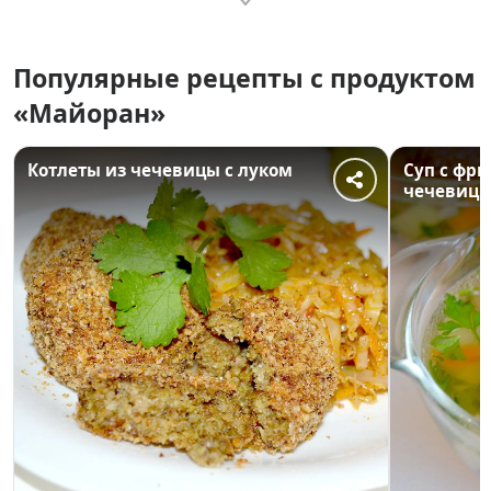
Популярные рецепты с продуктом
«Майоран»
Котлеты из чечевицы с луком
Суп с фр
чечевиц