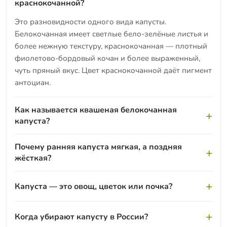
краснокочанной?
Это разновидности одного вида капусты.
Белокочанная имеет светлые бело-зелёные листья и
более нежную текстуру, краснокочанная — плотный
фиолетово-бордовый кочан и более выраженный,
чуть пряный вкус. Цвет краснокочанной даёт пигмент
антоциан.
Как называется квашеная белокочанная
капуста?
Заквашенная белокочанная капуста — это квашеная
Почему ранняя капуста мягкая, а поздняя
капуста, один из самых известных способов её
жёсткая?
заготовки. Подробнее об этой форме — на странице
продукта Квашеная капуста.
Ранние сорта дают рыхлый сочный кочан с тонкими
Капуста — это овощ, цветок или почка?
листьями — он вкусен в свежих салатах, но плохо
хранится. Поздние сорта плотные, с грубыми
Кочан белокочанной капусты — это сильно
листьями и высоким содержанием сахаров: они
Когда убирают капусту в России?
разросшаяся верхушечная почка с плотно
лучше лежат всю зиму и подходят для квашения и