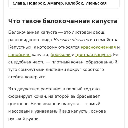
Слава, Подарок, Амагер, Колобок, Июньская
Что такое белокочанная капуста
Белокочанная капуста — это листовой овощ,
разновидность вида
Brassica oleracea
из семейства
Капустных, к которому относятся
краснокочанная
и
савойская
капуста,
брокколи
и
цветная капуста
. Её
съедобная часть — плотный кочан, образованный
туго сомкнутыми листьями вокруг короткого
стебля-кочерыги.
Это двулетнее растение: в первый год оно
формирует кочан, на второй выбрасывает
цветонос. Белокочанная капуста — самый
массовый и узнаваемый вид капусты, основа
русской кухни.