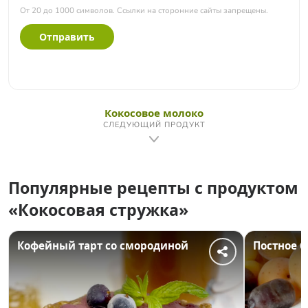
От 20 до 1000 символов. Ссылки на сторонние сайты запрещены.
Отправить
Кокосовое молоко
СЛЕДУЮЩИЙ ПРОДУКТ
Популярные рецепты с продуктом
«Кокосовая стружка»
Кофейный тарт со смородиной
Постное 