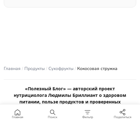
Главная
/
Продукты
/
Сухофрукты
/
Кокосовая стружка
«Полезный Блог» — авторский проект
нутрициолога Людмилы Бриллиант о здоровом
питании, пользе продуктов и проверенных
рецептах.
Материалы сайта носят ознакомительный характер и не
Главная
Поиск
Фильтр
Поделиться
заменяют консультацию врача или профильного специалиста.
Отказ от ответственности
.
© 2012–2026 Полезный Блог. Все права защищены.